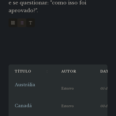
e se questionar: "como isso foi
aprovado?".
TÍTULO
AUTOR
DATA
Austrália
Estorvo
05 de fev
Canadá
Estorvo
03 de jan