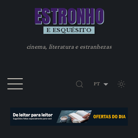
ESTRONHO
E ESQUÉSITO
cinema, literatura e estranhezas
TEMA 