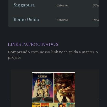
Singapura
Estorvo
02 de jan
Reino Unido
Estorvo
02 de jan
LINKS PATROCINADOS
Comprando com nosso link você ajuda a manter o
projeto