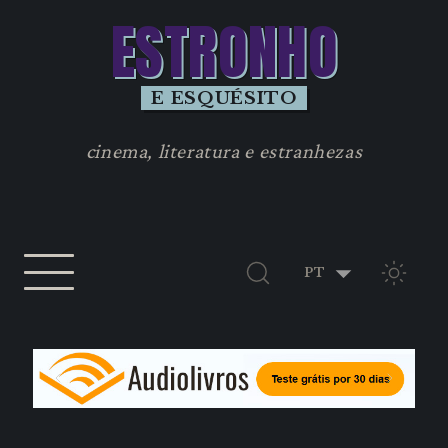
ESTRONHO
E ESQUÉSITO
cinema, literatura e estranhezas
TEMA 