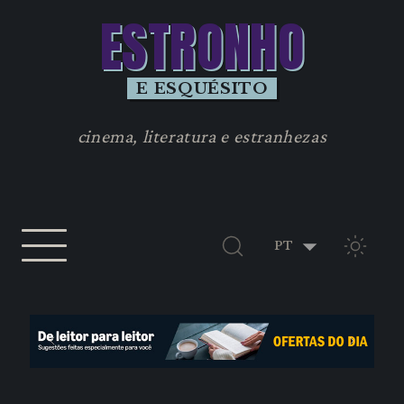
ESTRONHO
E ESQUÉSITO
cinema, literatura e estranhezas
TEMA 