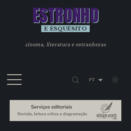
ESTRONHO
E ESQUÉSITO
cinema, literatura e estranhezas
TEMA 