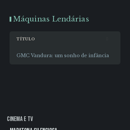
Máquinas Lendárias
TÍTULO
DA
GMC Vandura: um sonho de infância
24 
Cinema e TV