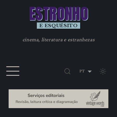
ESTRONHO
E ESQUÉSITO
cinema, literatura e estranhezas
TEMA 