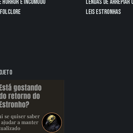
e Horror e Incômodo
Lendas de Arrepiar 
 Folclore
Leis Estronhas
rojeto