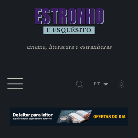
ESTRONHO
E ESQUÉSITO
cinema, literatura e estranhezas
TEMA 