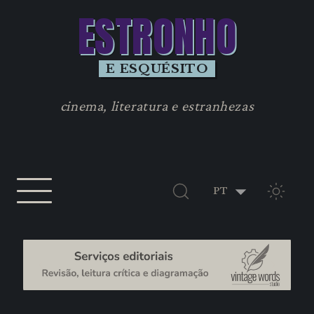
ESTRONHO
E ESQUÉSITO
cinema, literatura e estranhezas
TEMA 