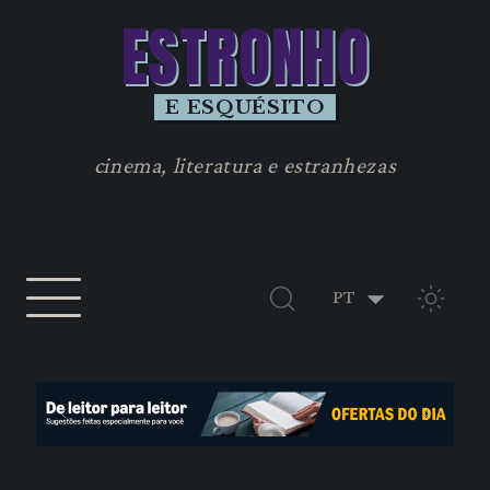
ESTRONHO
E ESQUÉSITO
cinema, literatura e estranhezas
TEMA 