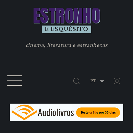
ESTRONHO
E ESQUÉSITO
cinema, literatura e estranhezas
TEMA 