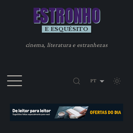
ESTRONHO
E ESQUÉSITO
cinema, literatura e estranhezas
TEMA 